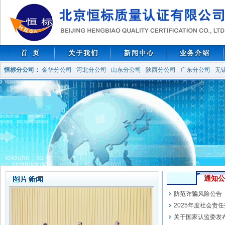
恒标分公司
：
金华分公司
河北分公司
山东分公司
陕西分公司
广东分公司
无
通知公
防范诈骗风险公告
2025年度社会责
关于国家认监委发布